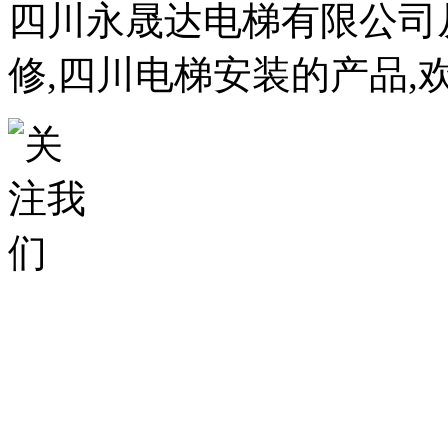
四川永晟达电梯有限公司
修,四川电梯安装的产品,