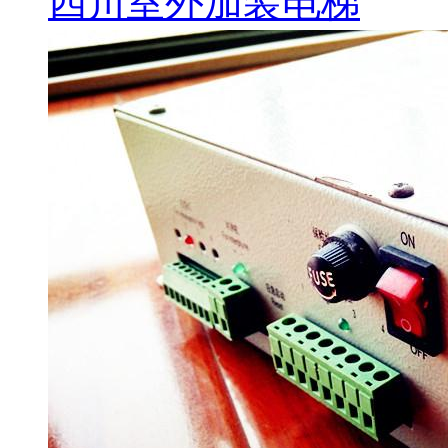
四川室外加装电梯