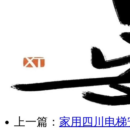
上一篇：
家用四川电梯