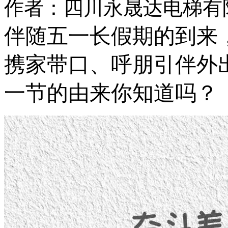
作者：四川永晟达电梯有限公司：
伴随五一长假期的到来
携家带口、呼朋引伴外
一节的由来你知道吗？