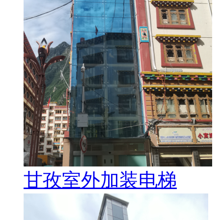
甘孜室外加装电梯