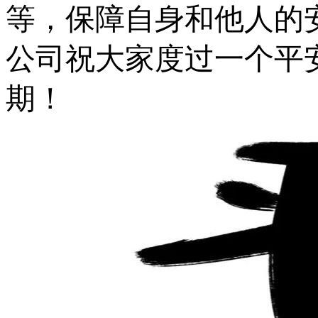
等，保障自身
和他人的
公司祝大家度过一个平
期！