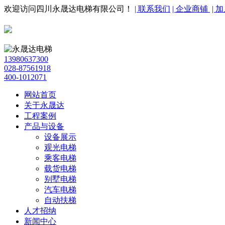
欢迎访问四川永晟达电梯有限公司！
| 联系我们
| 企业商铺
| 
13980637300
028-87561918
400-1012071
网站首页
关于永晟达
工程案例
产品与设备
设备展示
观光电梯
乘客电梯
载货电梯
别墅电梯
汽车电梯
自动扶梯
人才招纳
新闻中心