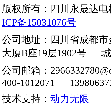
版权所有：四川永晟达电
ICP备15031076号
公司地址：四川省成都市
大厦B座19层1902号
城
公司邮箱：296633278
400-1012071 13980637
技术支持：
动力无限