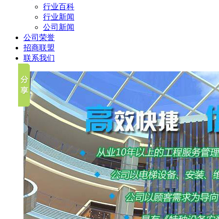
行业百科
行业新闻
公司新闻
公司荣誉
招商联盟
联系我们