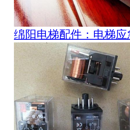
绵阳电梯配件：电梯应