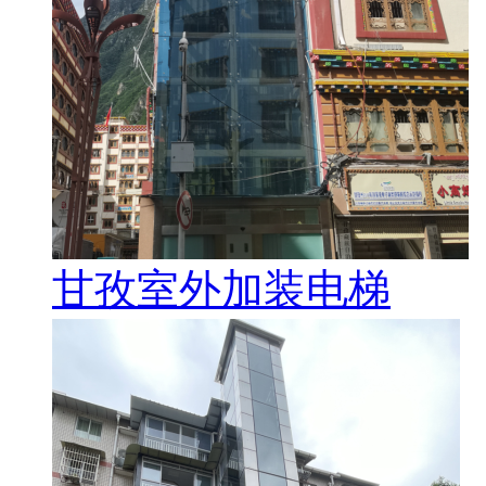
甘孜室外加装电梯