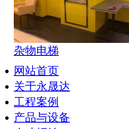
杂物电梯
网站首页
关于永晟达
工程案例
产品与设备