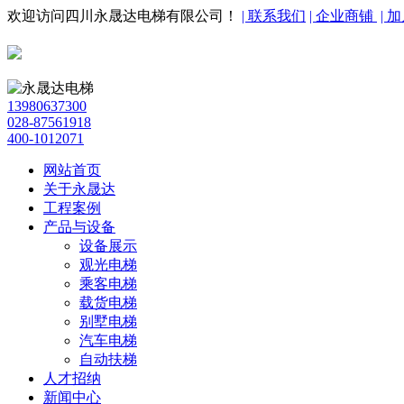
欢迎访问四川永晟达电梯有限公司！
| 联系我们
| 企业商铺
| 
13980637300
028-87561918
400-1012071
网站首页
关于永晟达
工程案例
产品与设备
设备展示
观光电梯
乘客电梯
载货电梯
别墅电梯
汽车电梯
自动扶梯
人才招纳
新闻中心