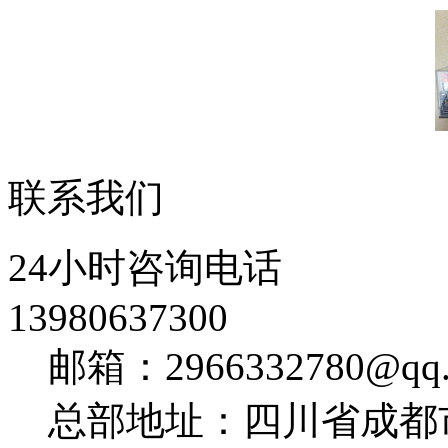
联系我们
24小时咨询电话
13980637300
邮箱：2966332780@qq.
总部地址：四川省成都