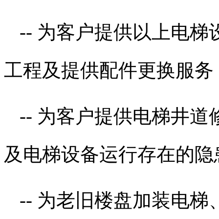
-- 为客户提供以上电
工程及提供配件更换服务
-- 为客户提供电梯井
及电梯设备运行存在的隐
-- 为老旧楼盘加装电