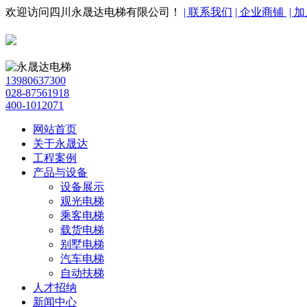
欢迎访问四川永晟达电梯有限公司！
| 联系我们
| 企业商铺
| 
13980637300
028-87561918
400-1012071
网站首页
关于永晟达
工程案例
产品与设备
设备展示
观光电梯
乘客电梯
载货电梯
别墅电梯
汽车电梯
自动扶梯
人才招纳
新闻中心