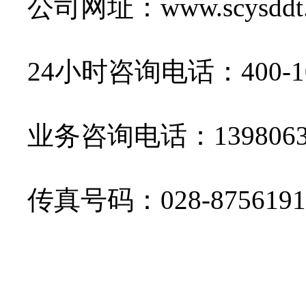
公司网址：www.scysddt
24小时咨询电话：400-10
业务咨询电话：1398063730
传真号码：028-8756