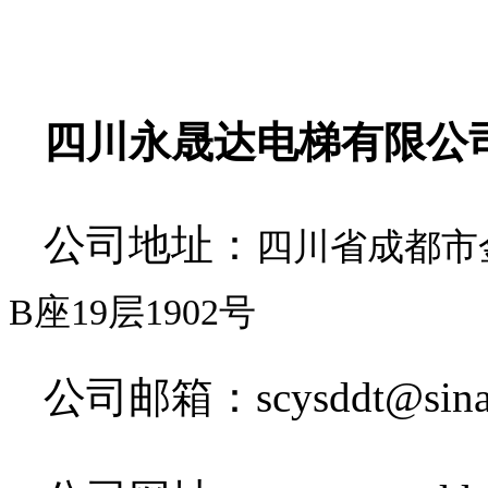
四川永晟达电梯有限公
公司地址：
四川省成都市
B
座
19
层
1902
号
公司邮箱：scysddt@sina