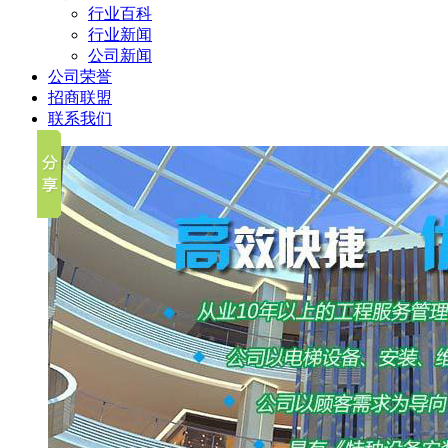
行业百科
行业新闻
公司新闻
公司荣誉
招商联盟
联系我们