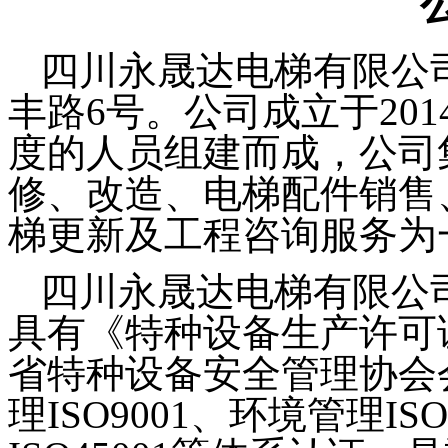
四川永晟达电梯有限公
丰路
6号
。公司成立于
20
度的人员组建而成，公司
修、
改造、
电梯配件销售
梯更新
及工程咨询服务为
四川永晟达电梯有限公
具有《特种设备
生产许可
省特种设备安全管理协会
理ISO9001、环境管理I