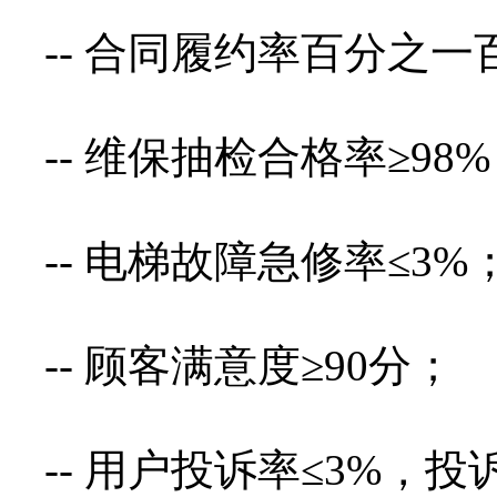
-- 合同履约率
百分之一
-- 维保抽检合格率≥98
-- 电梯故障急修率≤3%
-- 顾客满意度≥90分；
-- 用户投诉率≤3%，