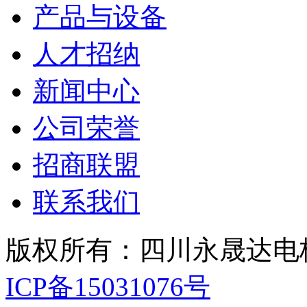
产品与设备
人才招纳
新闻中心
公司荣誉
招商联盟
联系我们
版权所有：四川永晟达电
ICP备15031076号