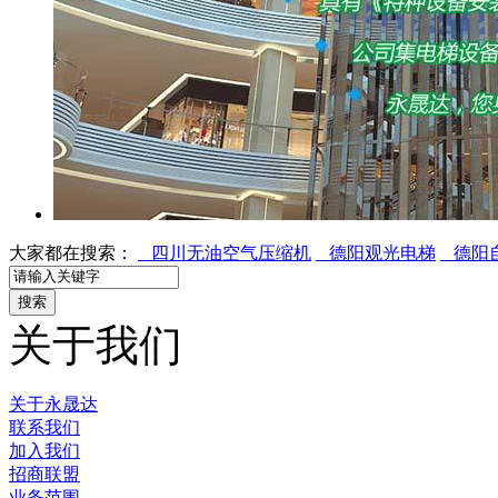
大家都在搜索：
四川无油空气压缩机
德阳观光电梯
德阳
关于我们
关于永晟达
联系我们
加入我们
招商联盟
业务范围