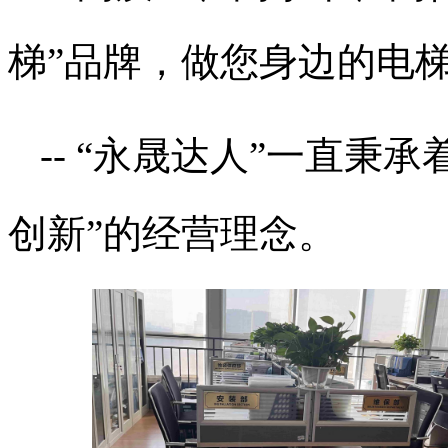
梯”品牌，做您身边的电
-- “永晟达人”一直秉
创新”的经营理念。