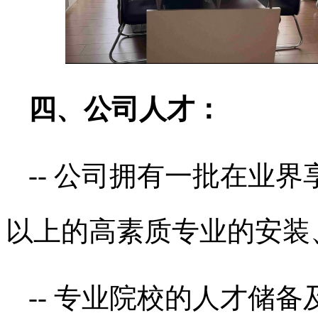
四、公司人才：
-- 公司拥有一批在业
以上的高素质专业的安装
-- 专业院校的人才储