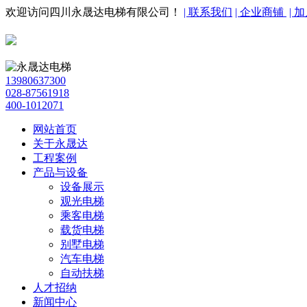
欢迎访问四川永晟达电梯有限公司！
| 联系我们
| 企业商铺
| 
13980637300
028-87561918
400-1012071
网站首页
关于永晟达
工程案例
产品与设备
设备展示
观光电梯
乘客电梯
载货电梯
别墅电梯
汽车电梯
自动扶梯
人才招纳
新闻中心